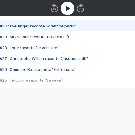
#30 : Eve Angeli raconte "Avant de partir"
#29 : MC Solaar raconte "Bouge de là"
28 : Lorie raconte "Je vais vite"
#27 : Christophe Willem raconte "Jacques a dit"
#26 : Chimène Badi raconte "Entre nous"
#25 : Indochine raconte "3e sexe"
#24 : Zaho raconte "C'est chelou"
#23 : Patrick Bruel raconte "Au café des délices"
#22 : Kyo raconte "Le chemin"
#21 : Nolwenn Leroy raconte "Cassé"
#20 : Patrick Hernandez raconte "Born to be alive"