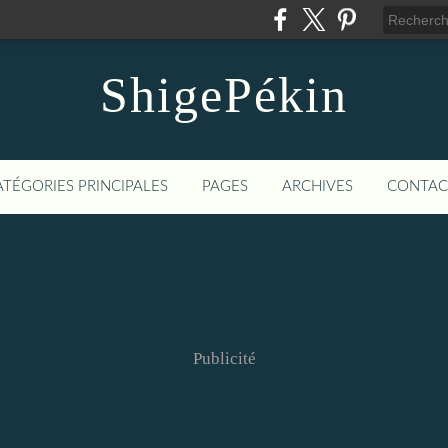
ShigePékin
ATÉGORIES PRINCIPALES
PAGES
ARCHIVES
CONTAC
Publicité