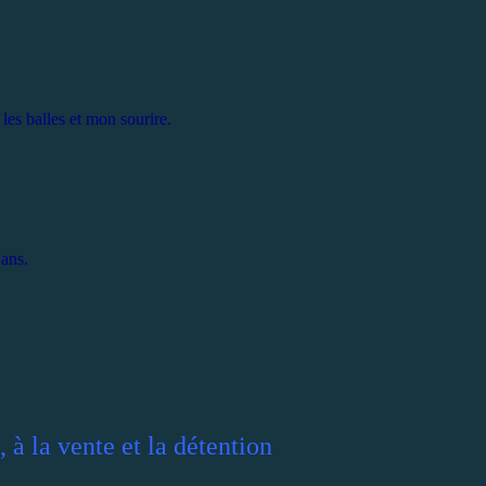
 les balles et mon sourire.
 ans.
, à la vente et la détention