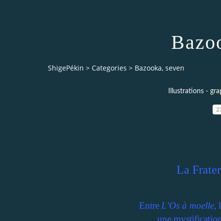
Bazoo
ShigePékin
>
Categories
>
Bazooka, seven
Illustrations - g
2
La Frater
Entre
L’Os à moelle,
une mystificatio