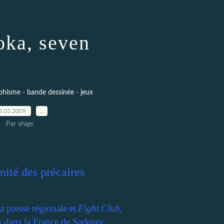
ka, seven
raphisme - bande dessinée - jeux
3.05.2009
…
Par shige
nité des précaires
la presse régionale et
Fight
Club,
n dans la France de Sarkozy