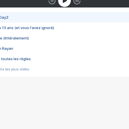
 DayZ
 a 13 ans (et vous l'avez ignoré)
e (littéralement)
im Rayan
 toutes les règles
s les jeux vidéo
us choquant de Rockstar ? - Le scandale BULLY
e plus moche de Steam
du RÊVE tourne au CAUCHEMAR
pendant 8 heures
it… à tort