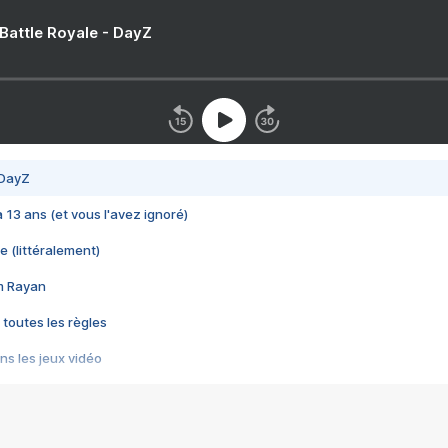
 Battle Royale - DayZ
 DayZ
 a 13 ans (et vous l'avez ignoré)
e (littéralement)
im Rayan
 toutes les règles
s les jeux vidéo
us choquant de Rockstar ? - Le scandale BULLY
e plus moche de Steam