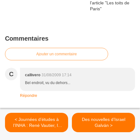
Commentaires
Ajouter un commentaire
C
callivero
31/08/2009 17:14
Bel endroit, vu du dehors...
Répondre
< Journées d’études à
Des nouvelles d’Israel
l’INHA : René Vautier, le
Galván >
cinéma de haute lutte