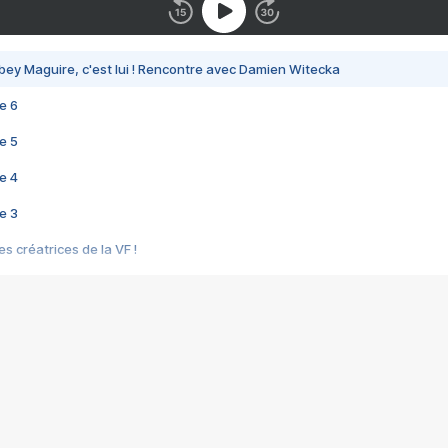
bey Maguire, c'est lui ! Rencontre avec Damien Witecka
e 6
e 5
e 4
e 3
s créatrices de la VF !
e 2
e 1
e Mektoub My Love arrive enfin ! Rencontre avec Shaïn Boumedine et Sal
i : après Toni en famille
elle réalise le bouleversant Dites lui que je l'aime