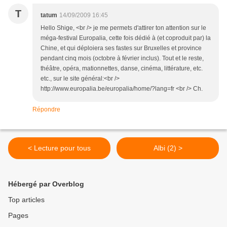
T
tatum
14/09/2009 16:45
Hello Shige, <br /> je me permets d'attirer ton attention sur le
méga-festival Europalia, cette fois dédié à (et coproduit par) la
Chine, et qui déploiera ses fastes sur Bruxelles et province
pendant cinq mois (octobre à février inclus). Tout et le reste,
théâtre, opéra, mationnettes, danse, cinéma, littérature, etc.
etc., sur le site général:<br />
http://www.europalia.be/europalia/home/?lang=fr <br /> Ch.
Répondre
< Lecture pour tous
Albi (2) >
Hébergé par Overblog
Top articles
Pages