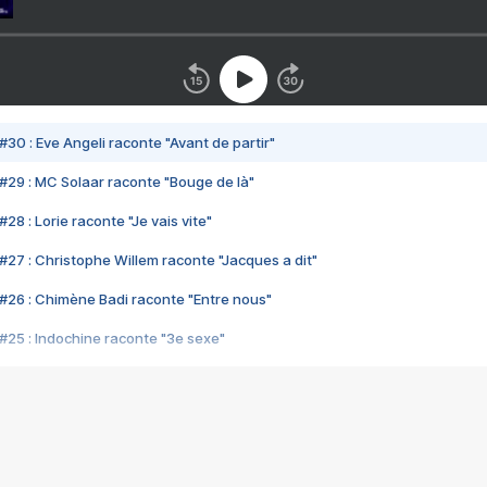
#30 : Eve Angeli raconte "Avant de partir"
#29 : MC Solaar raconte "Bouge de là"
28 : Lorie raconte "Je vais vite"
#27 : Christophe Willem raconte "Jacques a dit"
#26 : Chimène Badi raconte "Entre nous"
#25 : Indochine raconte "3e sexe"
#24 : Zaho raconte "C'est chelou"
#23 : Patrick Bruel raconte "Au café des délices"
#22 : Kyo raconte "Le chemin"