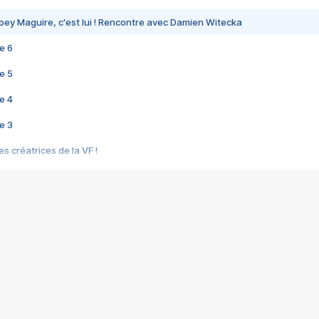
bey Maguire, c'est lui ! Rencontre avec Damien Witecka
e 6
e 5
e 4
e 3
s créatrices de la VF !
e 2
e 1
e Mektoub My Love arrive enfin ! Rencontre avec Shaïn Boumedine et Sal
i : après Toni en famille
elle réalise le bouleversant Dites lui que je l'aime
ais ! Rencontre autour de Vie privée de Rebecca Zlotowski