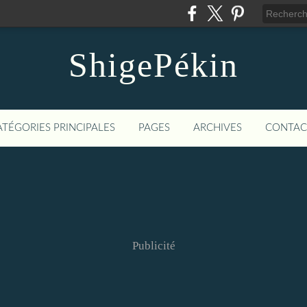
ShigePékin
ATÉGORIES PRINCIPALES
PAGES
ARCHIVES
CONTAC
Publicité