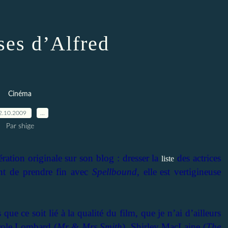
es d’Alfred
Cinéma
2.10.2009
…
Par shige
ration originale sur son blog : dresser la
des actrices
liste
ent de prendre fin avec
Spellbound,
elle
est vertigineuse
ue ce soit lié à la qualité du film, que je n’ai d’ailleurs
arole Lombard (
Mr & Mrs Smith
), Shirley MacLaine (
The