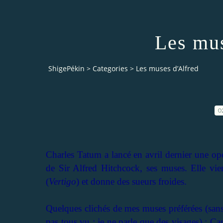
Les mus
ShigePékin
>
Categories
>
Les muses d’Alfred
0
Charles Tatum a lancé en avril dernier une opé
de Sir Alfred Hitchcock, ses muses. Elle vi
(
Vertigo
) et donne des sueurs froides.
Quelques clichés de mes muses préférées (sans q
pas tous vu ; je ne parle que des visages) : C