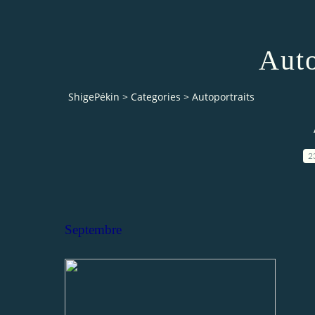
Auto
ShigePékin
>
Categories
>
Autoportraits
2
Septembre