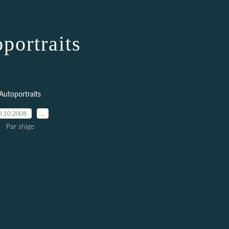
portraits
Autoportraits
3.10.2008
…
Par shige