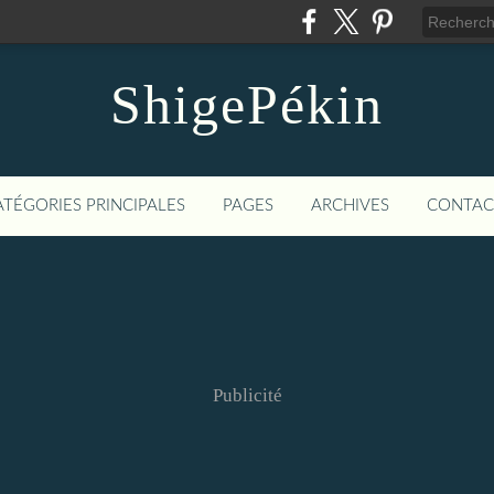
ShigePékin
ATÉGORIES PRINCIPALES
PAGES
ARCHIVES
CONTAC
Publicité