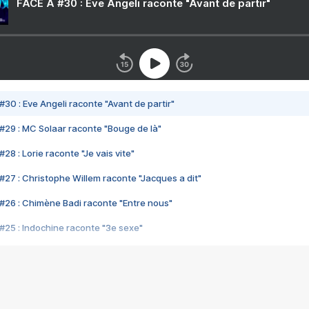
FACE A #30 : Eve Angeli raconte "Avant de partir"
#30 : Eve Angeli raconte "Avant de partir"
#29 : MC Solaar raconte "Bouge de là"
28 : Lorie raconte "Je vais vite"
#27 : Christophe Willem raconte "Jacques a dit"
#26 : Chimène Badi raconte "Entre nous"
#25 : Indochine raconte "3e sexe"
#24 : Zaho raconte "C'est chelou"
#23 : Patrick Bruel raconte "Au café des délices"
#22 : Kyo raconte "Le chemin"