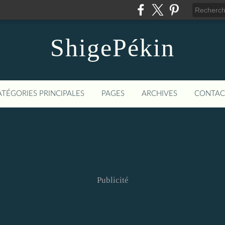
ShigePékin
ATÉGORIES PRINCIPALES
PAGES
ARCHIVES
CONTAC
Publicité