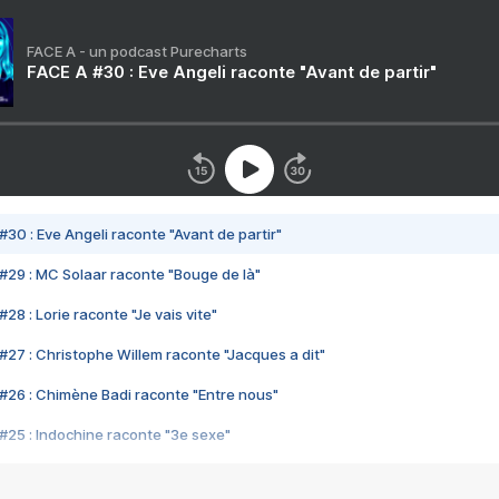
FACE A - un podcast Purecharts
FACE A #30 : Eve Angeli raconte "Avant de partir"
#30 : Eve Angeli raconte "Avant de partir"
#29 : MC Solaar raconte "Bouge de là"
28 : Lorie raconte "Je vais vite"
#27 : Christophe Willem raconte "Jacques a dit"
#26 : Chimène Badi raconte "Entre nous"
#25 : Indochine raconte "3e sexe"
#24 : Zaho raconte "C'est chelou"