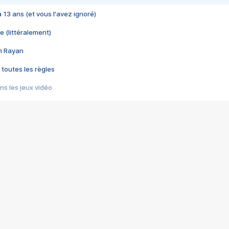
 a 13 ans (et vous l'avez ignoré)
e (littéralement)
im Rayan
 toutes les règles
s les jeux vidéo
us choquant de Rockstar ? - Le scandale BULLY
e plus moche de Steam
du RÊVE tourne au CAUCHEMAR
pendant 8 heures
it… à tort
umiliés par un jeu vidéo
ire - Final Fantasy 8