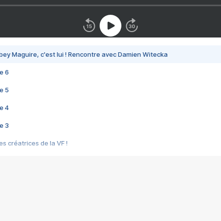
bey Maguire, c'est lui ! Rencontre avec Damien Witecka
e 6
e 5
e 4
e 3
s créatrices de la VF !
e 2
e 1
e Mektoub My Love arrive enfin ! Rencontre avec Shaïn Boumedine et Sal
i : après Toni en famille