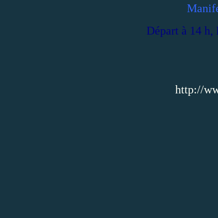
Manife
Départ à 14 h, 
http://w