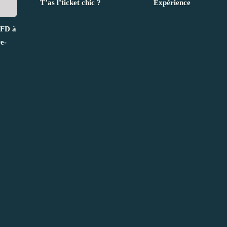
T’as l’ticket chic ?
Expérience
QFD à
e-