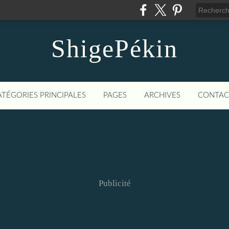
ShigePékin
ATÉGORIES PRINCIPALES
PAGES
ARCHIVES
CONTAC
Publicité