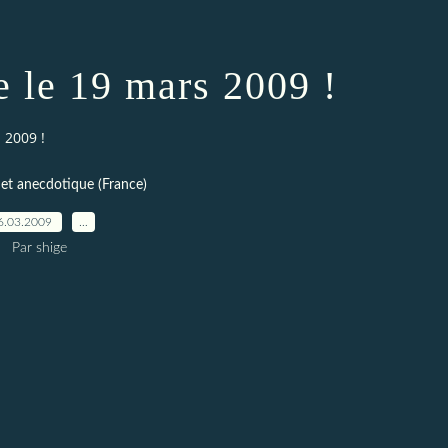
e le 19 mars 2009 !
 2009 !
et anecdotique (France)
6.03.2009
…
Par shige