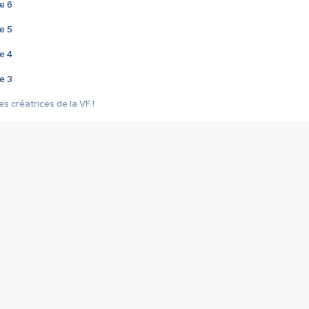
e 6
e 5
e 4
e 3
s créatrices de la VF !
e 2
e 1
e Mektoub My Love arrive enfin ! Rencontre avec Shaïn Boumedine et Sal
i : après Toni en famille
elle réalise le bouleversant Dites lui que je l'aime
ais ! Rencontre autour de Vie privée de Rebecca Zlotowski
 de Marguerite, Grave... Rencontre avec Ella Rumpf
 Les Rêveurs, un film intime sur la santé mentale