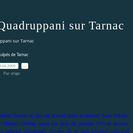
 Quadruppani sur Tarnac
ppani sur Tarnac
culpés de Tarnac
8.04.2009
…
Par shige
harles Tatum et qui est donné dans le dernier
Siné hebdo.
e Michel Onfray avait cru bon de publier l’hiver dernier
x articles numérisés, dignes de
Je suis partout,
que j’ai