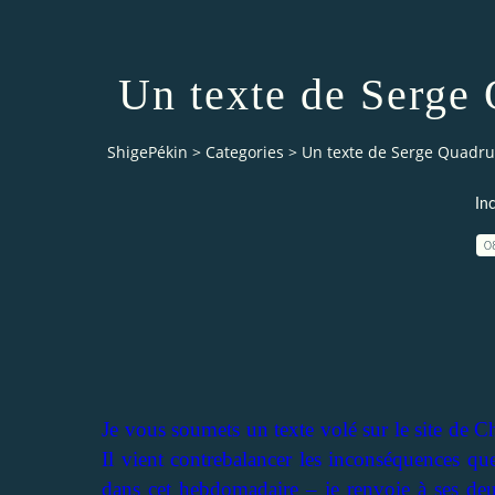
Un texte de Serge
ShigePékin
>
Categories
>
Un texte de Serge Quadru
In
0
Je vous soumets un texte volé sur le site de C
Il vient contrebalancer les inconséquences qu
dans cet hebdomadaire – je renvoie à ses deu