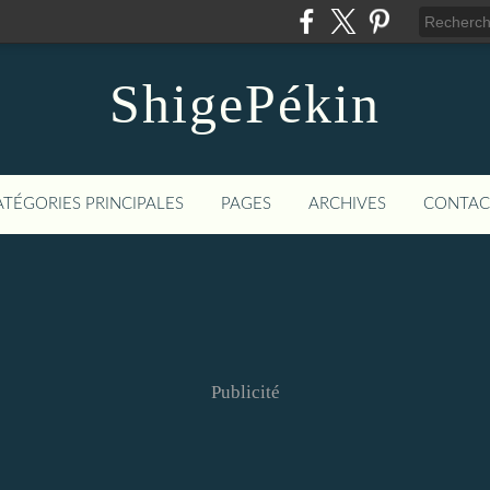
ShigePékin
ATÉGORIES PRINCIPALES
PAGES
ARCHIVES
CONTAC
Publicité