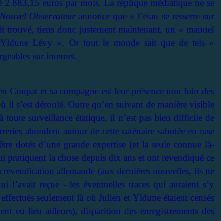
 2 883,15 euros par mois. La réplique médiatique ne se
Nouvel Observateur
annonce que « l’étau se resserre sur
it trouvé, tiens donc justement maintenant, un « manuel
 d’Yldune Lévy ». Or tout le monde sait que de tels «
geables sur internet.
lien Coupat et sa compagne est leur présence non loin des
où il s’est déroulé. Outre qu’en suivant de manière visible
toute surveillance étatique, il n’est pas bien difficile de
rreries abondent autour de cette caténaire sabotée en rase
re dotés d’une grande expertise (et la seule connue là-
qui pratiquent la chose depuis dix ans et ont revendiqué ce
la revendication allemande (aux dernières nouvelles, ils ne
i l’avait reçue - les éventuelles traces qui auraient s’y
s effectués seulement là où Julien et Yldune étaient censés
ent eu lieu ailleurs), disparition des enregistrements des