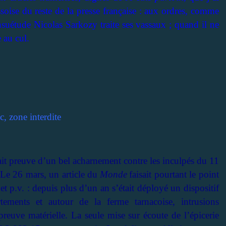
ssoise du reste de la presse française : aux ordres, comme
nsuétude Nicolas Sarkozy traite ses vassaux ; quand il ne
e au cul.
c, zone interdite
 fait preuve d’un bel acharnement contre les inculpés du 11
Le 26 mars, un article du
Monde
faisait pourtant le point
et p.v. : depuis plus d’un an s’était déployé un dispositif
tements et autour de la ferme tarnacoise, intrusions
reuve matérielle. La seule mise sur écoute de l’épicerie