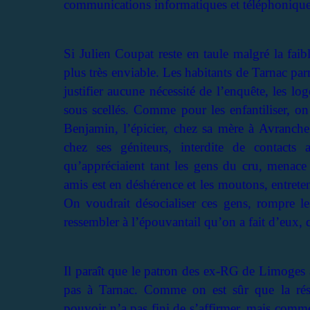
communications informatiques et téléphoniques
Si Julien Coupat reste en taule malgré la faib
plus très enviable. Les habitants de Tarnac par
justifier aucune nécessité de l’enquête, les l
sous scellés. Comme pour les enfantiliser, on 
Benjamin, l’épicier, chez sa mère à Avranche
chez ses géniteurs, interdite de contacts
qu’appréciaient tant les gens du cru, menace f
amis est en déshérence et les moutons, entreten
On voudrait désocialiser ces gens, rompre les
ressembler à l’épouvantail qu’on a fait d’eux, 
Il paraît que le patron des ex-RG de Limoges a 
pas à Tarnac. Comme on est sûr que la rési
pouvoir n’a pas fini de s’affirmer, mais comm