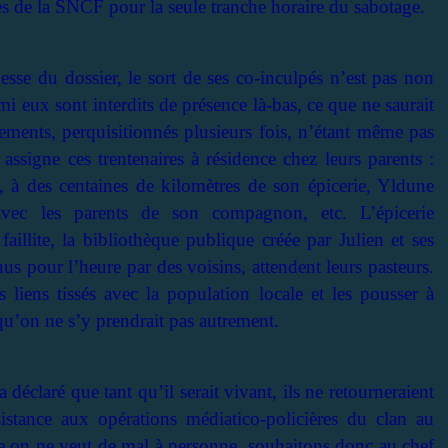
 de la SNCF pour la seule tranche horaire du sabotage.
lesse du dossier, le sort de ses co-inculpés n’est pas non
mi eux sont interdits de présence là-bas, ce que ne saurait
ogements, perquisitionnés plusieurs fois, n’étant même pas
assigne ces trentenaires à résidence chez leurs parents :
, à des centaines de kilomètres de son épicerie, Yldune
 avec les parents de son compagnon, etc. L’épicerie
aillite, la bibliothèque publique créée par Julien et ses
us pour l’heure par des voisins, attendent leurs pasteurs.
 liens tissés avec la population locale et les pousser à
qu’on ne s’y prendrait pas autrement.
déclaré que tant qu’il serait vivant, ils ne retourneraient
stance aux opérations médiatico-policières du clan au
e on ne veut de mal à personne, souhaitons donc au chef