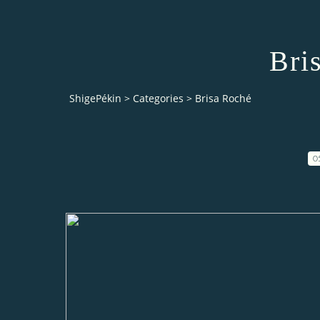
Bri
ShigePékin
>
Categories
>
Brisa Roché
0