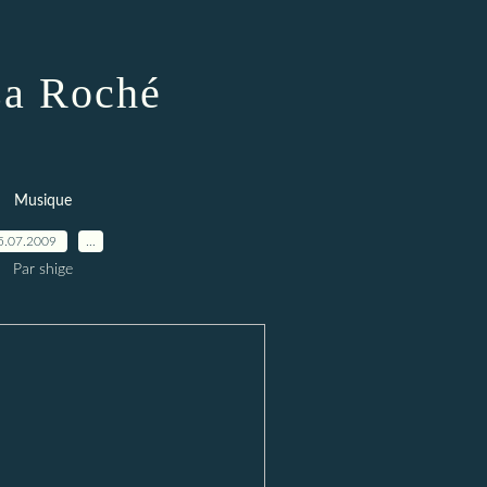
sa Roché
Musique
5.07.2009
…
Par shige