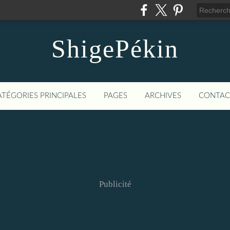
ShigePékin
ATÉGORIES PRINCIPALES
PAGES
ARCHIVES
CONTAC
Publicité