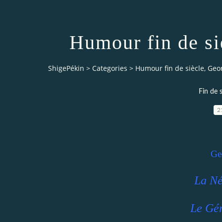
Humour fin de si
ShigePékin
>
Categories
>
Humour fin de siècle, Geo
Fin de 
2
Ge
La Né
Le Gé