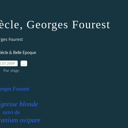
ècle, Georges Fourest
rges Fourest
siècle & Belle Epoque
1.07.2009
…
Par shige
orges Fourest
gresse blonde
suivi de
ranium ovipare