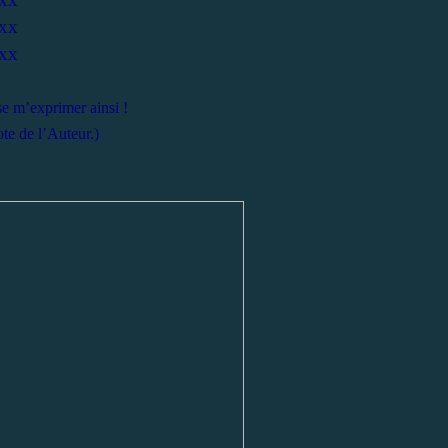
xx
xx
se m’exprimer ainsi !
te de l’Auteur.)