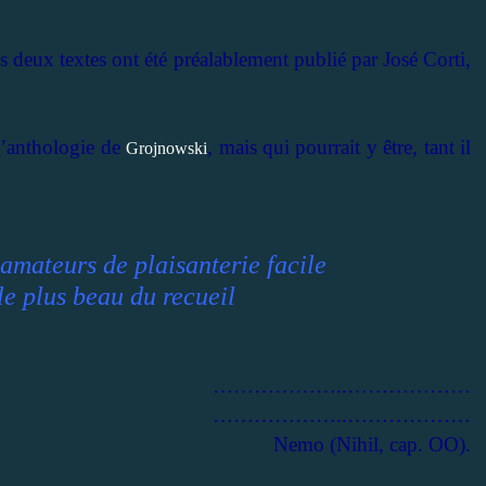
 deux textes ont été préalablement publié par José Corti,
l’anthologie de
, mais qui pourrait y être, tant il
Grojnowski
amateurs de plaisanterie facile
e plus beau du recueil
………………..………………
………………..………………
Nemo (Nihil, cap. OO).