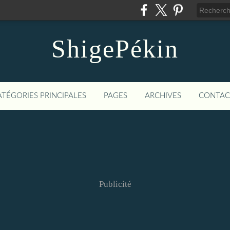
ShigePékin
ATÉGORIES PRINCIPALES
PAGES
ARCHIVES
CONTAC
Publicité