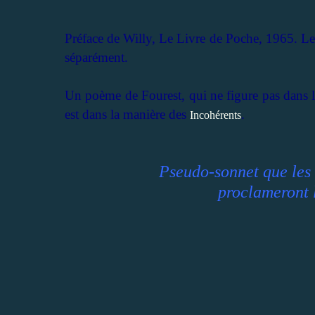
Préface de Willy, Le Livre de Poche, 1965. Les
séparément.
Un poème de Fourest, qui ne figure pas dans 
est dans la manière des
.
Incohérents
Pseudo-sonnet que les 
proclameront l