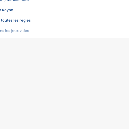
im Rayan
 toutes les règles
s les jeux vidéo
us choquant de Rockstar ? - Le scandale BULLY
e plus moche de Steam
du RÊVE tourne au CAUCHEMAR
pendant 8 heures
it… à tort
umiliés par un jeu vidéo
ire - Final Fantasy 8
ti un empire - Age of Empires
story DOFUS