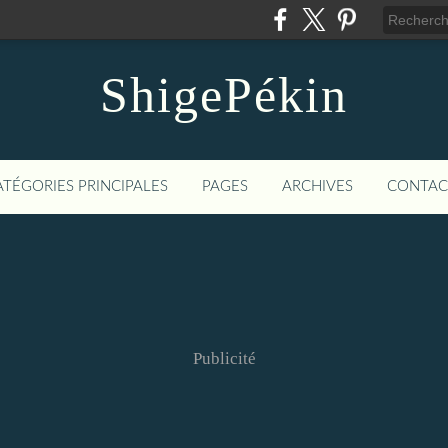
ShigePékin
ATÉGORIES PRINCIPALES
PAGES
ARCHIVES
CONTAC
Publicité