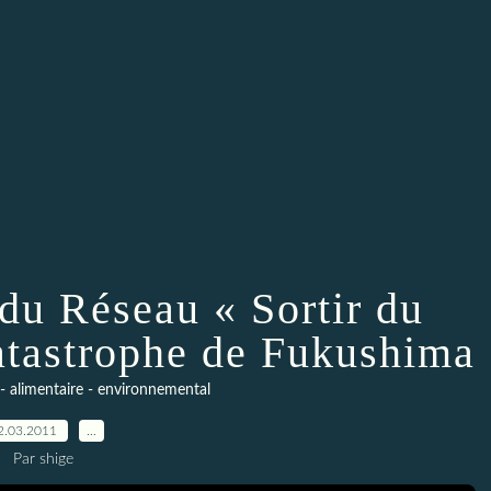
u Réseau « Sortir du
catastrophe de Fukushima
- alimentaire - environnemental
2.03.2011
…
Par shige