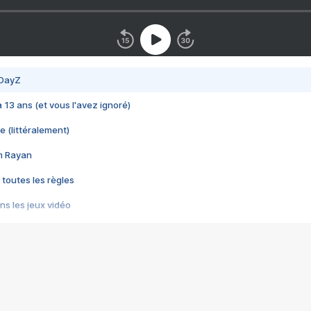
 DayZ
 a 13 ans (et vous l'avez ignoré)
e (littéralement)
im Rayan
 toutes les règles
s les jeux vidéo
us choquant de Rockstar ? - Le scandale BULLY
e plus moche de Steam
du RÊVE tourne au CAUCHEMAR
pendant 8 heures